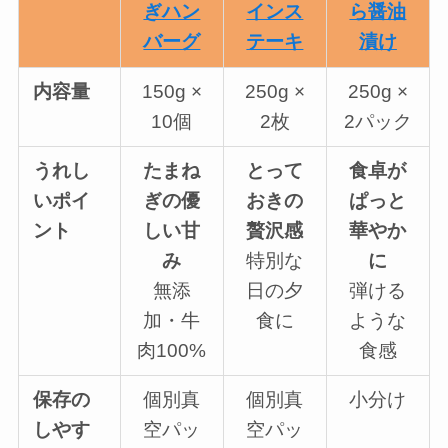
ぎハン
インス
ら醤油
バーグ
テーキ
漬け
内容量
150g ×
250g ×
250g ×
10個
2枚
2パック
うれし
たまね
とって
食卓が
いポイ
ぎの優
おきの
ぱっと
ント
しい甘
贅沢感
華やか
み
特別な
に
無添
日の夕
弾ける
加・牛
食に
ような
肉100%
食感
保存の
個別真
個別真
小分け
しやす
空パッ
空パッ