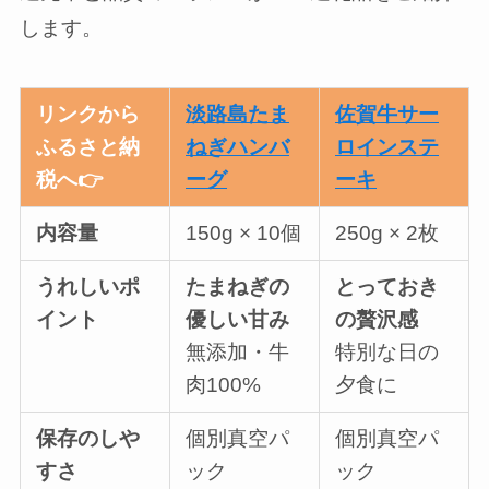
します。
リンクから
淡路島たま
佐賀牛サー
ふるさと納
ねぎハンバ
ロインステ
税へ👉
ーグ
ーキ
内容量
150g × 10個
250g × 2枚
うれしいポ
たまねぎの
とっておき
イント
優しい甘み
の贅沢感
無添加・牛
特別な日の
肉100%
夕食に
保存のしや
個別真空パ
個別真空パ
すさ
ック
ック