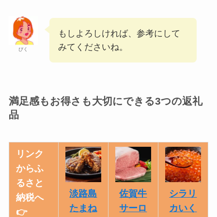
もしよろしければ、参考にして
みてくださいね。
ぴく
満足感もお得さも大切にできる3つの返礼
品
リンク
からふ
るさと
淡路島
佐賀牛
シラリ
納税へ
たまね
サーロ
カいく
👉