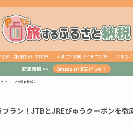
自治体（都道府県）で探す
ふるさと納税サイトで探す
ふるさと
新着情報 >>
Amazonと楽天どっち？
ゅうクーポンを徹底比較
プラン！JTBとJREびゅうクーポンを徹