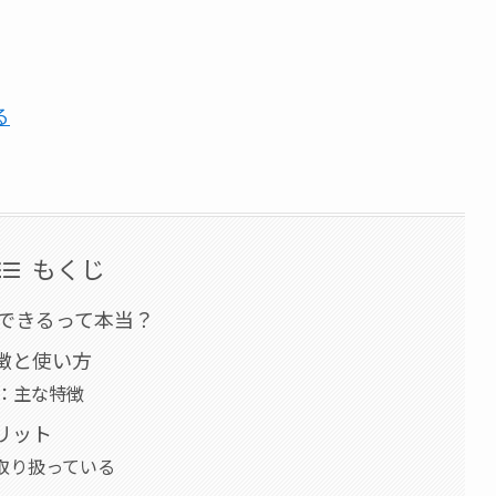
る
もくじ
できるって本当？
徴と使い方
る：主な特徴
リット
取り扱っている